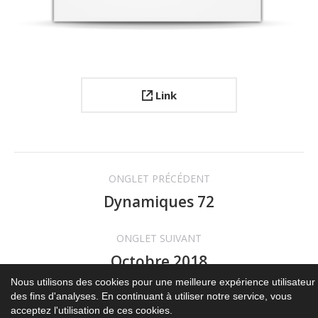
Link
Navigation
ONGLET PRÉCÉDENT
de
Dynamiques 72
Onglet
précédent
commentaire
ONGLET SUIVANT
Octobre 2018
Projets
similaires
Nous utilisons des cookies pour une meilleure expérience utilisateur 
des fins d'analyses. En continuant à utiliser notre service, vous
acceptez l'utilisation de ces cookies.