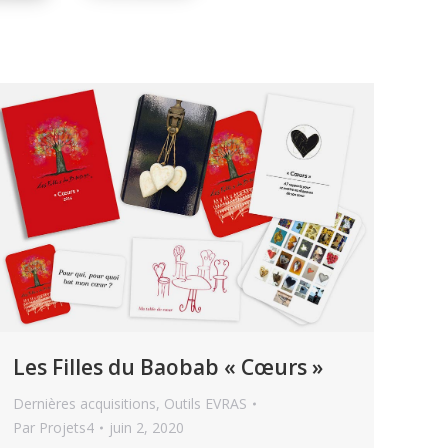
Les Filles du Baobab « Cœurs »
Dernières acquisitions
,
Outils EVRAS
Par
Projets4
juin 2, 2020