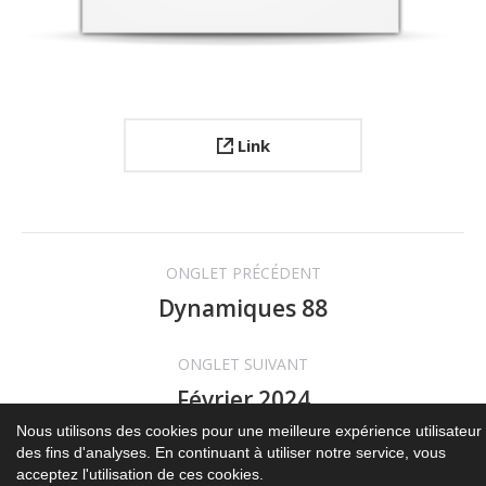
Link
Navigation
ONGLET PRÉCÉDENT
de
Dynamiques 88
Onglet
précédent
commentaire
ONGLET SUIVANT
Février 2024
Projets
similaires
Nous utilisons des cookies pour une meilleure expérience utilisateur 
des fins d'analyses. En continuant à utiliser notre service, vous
acceptez l'utilisation de ces cookies.