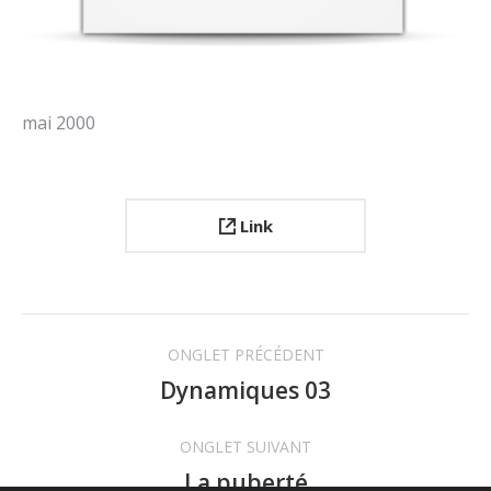
mai 2000
Link
Navigation
ONGLET PRÉCÉDENT
de
Dynamiques 03
Onglet
précédent
commentaire
ONGLET SUIVANT
La puberté
Projets