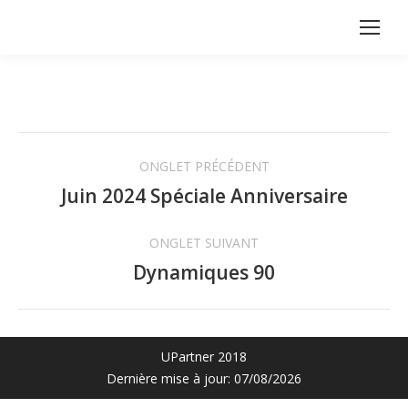
Navigation
ONGLET PRÉCÉDENT
de
Juin 2024 Spéciale Anniversaire
Onglet
précédent
commentaire
ONGLET SUIVANT
Dynamiques 90
Projets
similaires
UPartner
2018
Dernière mise à jour: 07/08/2026